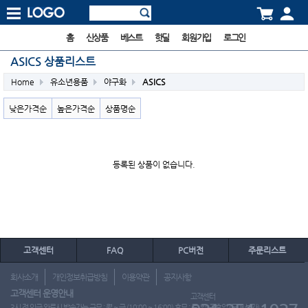
홈
신상품
베스트
핫딜
회원가입
로그인
ASICS 상품리스트
Home
유소년용품
야구화
ASICS
낮은가격순
높은가격순
상품명순
등록된 상품이 없습니다.
고객센터
FAQ
PC버전
주문리스트
회사소개
개인정보취급방침
이용약관
공지사항
고객센터 운영안내
고객센터
3시 전 입금 완료시 발송가능 근무 : 월 ~ 금 (10:00 ~ 16:00) 휴무 : 토, 일, 공휴일 (도매 불가)