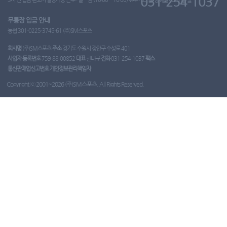
031-254-1037
무통장 입금 안내
농협 301-0225-3745-61 (주)SM스포츠
회사명
(주)SM스포츠
주소
경기도 수원시 장안구 수성로 401
사업자 등록번호
759-88-00852
대표
한대규
전화
031-254-1037
팩스
통신판매업신고번호
개인정보관리책임자
Copyright ⓒ 2001~2026 (주)SM스포츠. All Rights Reserved.