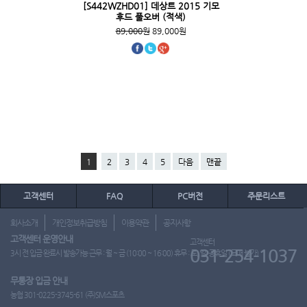
[S442WZHD01] 데상트 2015 기모
후드 풀오버 (적색)
89,000원
89,000원
1
2
3
4
5
다음
맨끝
고객센터
FAQ
PC버전
주문리스트
회사소개
개인정보취급방침
이용약관
공지사항
고객센터 운영안내
고객센터
031-254-1037
3시 전 입금 완료시 발송가능 근무 : 월 ~ 금 (10:00 ~ 16:00) 휴무 : 토, 일, 공휴일 (도매 불가)
무통장 입금 안내
농협 301-0225-3745-61 (주)SM스포츠