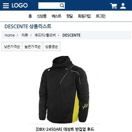
홈
신상품
베스트
핫딜
회원가입
로그인
DESCENTE 상품리스트
Home
의류
후드티/풀오버
DESCENTE
낮은가격순
높은가격순
상품명순
[DBX-2450AR] 데상트 반집업 후드