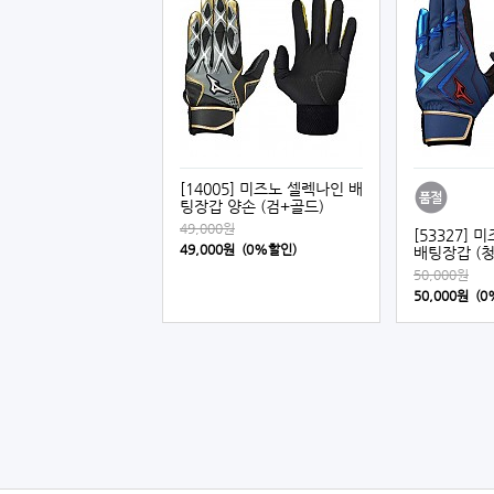
[14005] 미즈노 셀렉나인 배
팅장갑 양손 (검+골드)
49,000원
[53327]
49,000원 (0%할인)
배팅장갑 (청
50,000원
50,000원 (