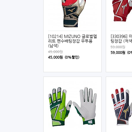
[10214] MIZUNO 글로벌엘
[330396] 
리트 편수배팅장갑 우투용
팅장갑 (적색
(남색)
59,000원
45,000원
59,000원 (
45,000원 (0%할인)