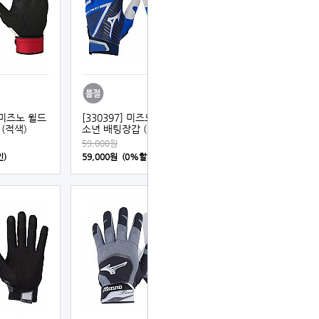
] 미즈노 윌드
[330397] 미즈노 B-303 유
(적색)
소년 배팅장갑 (청색)
59,000원
인)
59,000원 (0%할인)