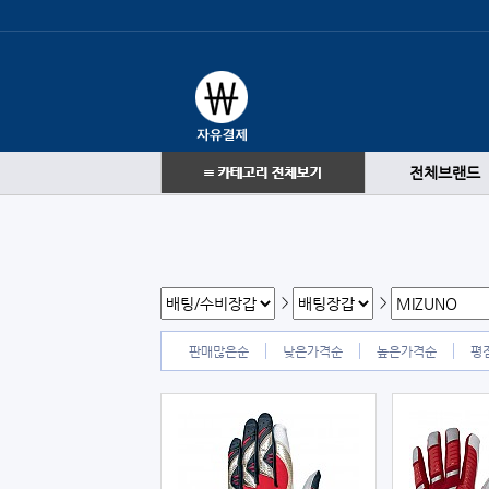
전체브랜드
>
>
판매많은순
낮은가격순
높은가격순
평