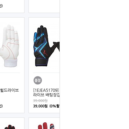
인)
노 윌드라이브
[1EJEA51709] 미즈노 윌드
라이브 배팅장갑 (검+청)
39,000원
인)
39,000원 (0%할인)