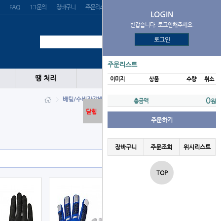
FAQ
1:1문의
장바구니
주문리스트
위시리스트
LOGIN
반갑습니다. 로그인해주세요.
로그인
주문리스트
땡 처리
이미지
상품
수량
취소
배팅/수비장갑
배팅장갑
MIZUNO
0
총금액
원
닫힘
주문하기
장바구니
주문조회
위시리스트
TOP