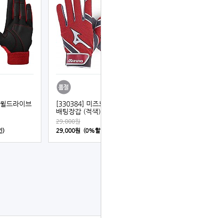
노 윌드라이브
[330384] 미즈노 성인 MVP
배팅장갑 (적색)
29,000원
인)
29,000원 (0%할인)