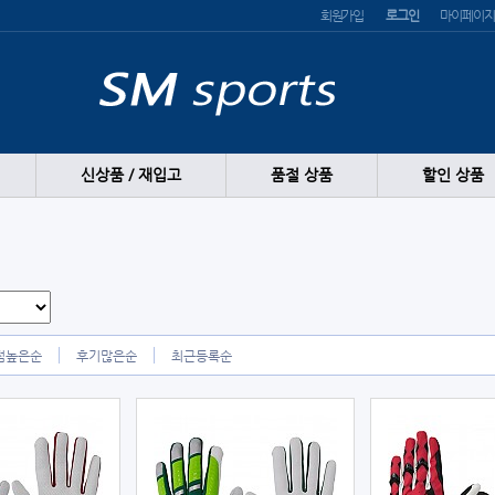
회원가입
로그인
마이페이지
신상품 / 재입고
품절 상품
할인 상품
점높은순
후기많은순
최근등록순