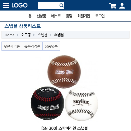
홈
신상품
베스트
핫딜
회원가입
로그인
스냅볼 상품리스트
Home
야구공
스냅볼
스냅볼
낮은가격순
높은가격순
상품명순
[SN-300] 스카이라인 스냅볼