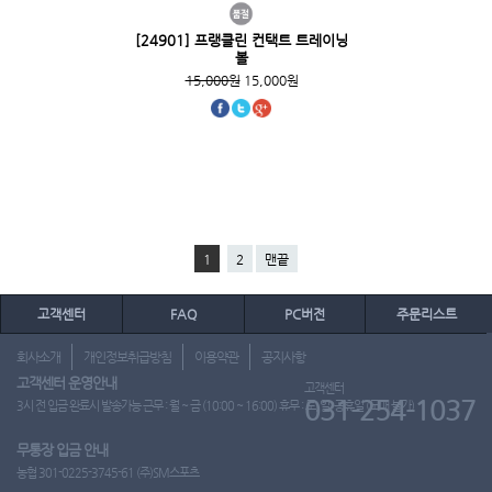
[24901] 프랭클린 컨택트 트레이닝
볼
15,000원
15,000원
1
2
맨끝
고객센터
FAQ
PC버전
주문리스트
회사소개
개인정보취급방침
이용약관
공지사항
고객센터 운영안내
고객센터
031-254-1037
3시 전 입금 완료시 발송가능 근무 : 월 ~ 금 (10:00 ~ 16:00) 휴무 : 토, 일, 공휴일 (도매 불가)
무통장 입금 안내
농협 301-0225-3745-61 (주)SM스포츠