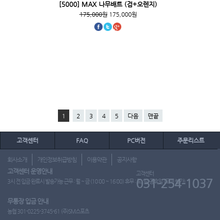
[5000] MAX 나무배트 (검+오렌지)
175,000원
175,000원
1
2
3
4
5
다음
맨끝
고객센터
FAQ
PC버전
주문리스트
회사소개
개인정보취급방침
이용약관
공지사항
고객센터 운영안내
고객센터
031-254-1037
3시 전 입금 완료시 발송가능 근무 : 월 ~ 금 (10:00 ~ 16:00) 휴무 : 토, 일, 공휴일 (도매 불가)
무통장 입금 안내
농협 301-0225-3745-61 (주)SM스포츠