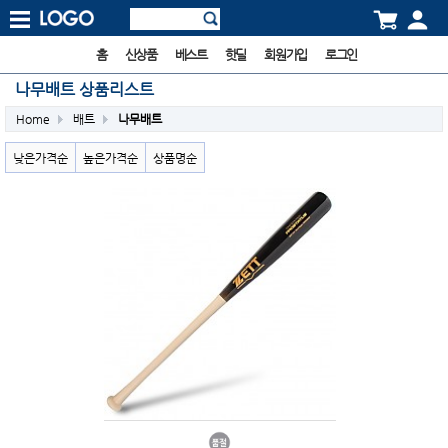
홈
신상품
베스트
핫딜
회원가입
로그인
나무배트 상품리스트
Home
배트
나무배트
낮은가격순
높은가격순
상품명순