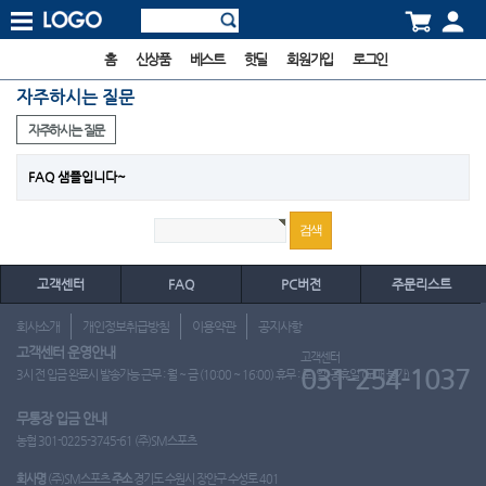
홈
신상품
베스트
핫딜
회원가입
로그인
자주하시는 질문
자주하시는 질문
FAQ 샘플입니다~
고객센터
FAQ
PC버전
주문리스트
회사소개
개인정보취급방침
이용약관
공지사항
고객센터 운영안내
고객센터
031-254-1037
3시 전 입금 완료시 발송가능 근무 : 월 ~ 금 (10:00 ~ 16:00) 휴무 : 토, 일, 공휴일 (도매 불가)
무통장 입금 안내
농협 301-0225-3745-61 (주)SM스포츠
회사명
(주)SM스포츠
주소
경기도 수원시 장안구 수성로 401