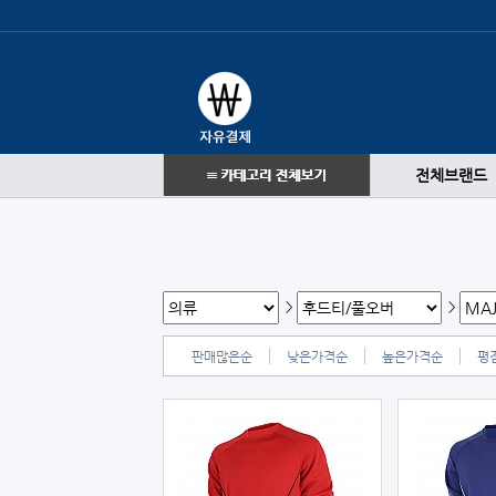
전체브랜드
>
>
판매많은순
낮은가격순
높은가격순
평