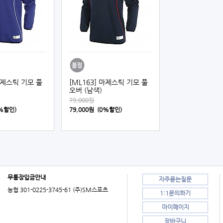
 마제스틱 기모 풀
[ML163] 마제스틱 기모 풀
오버 (남색)
79,000원
0%할인)
79,000원 (0%할인)
무통장입금안내
자주묻는질문
농협 301-0225-3745-61 (주)SM스포츠
1:1문의하기
마이페이지
장바구니