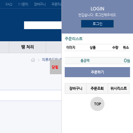
FAQ
1:1문의
장바구니
주문리스트
위시리스트
LOGIN
반갑습니다. 로그인해주세요.
로그인
주문리스트
땡 처리
이미지
상품
수량
취소
의류
후드티/풀오버
MAJESTIC
0
총금액
원
닫힘
주문하기
장바구니
주문조회
위시리스트
TOP