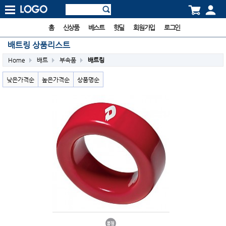
홈
신상품
베스트
핫딜
회원가입
로그인
배트링 상품리스트
Home
배트
부속품
배트링
낮은가격순
높은가격순
상품명순