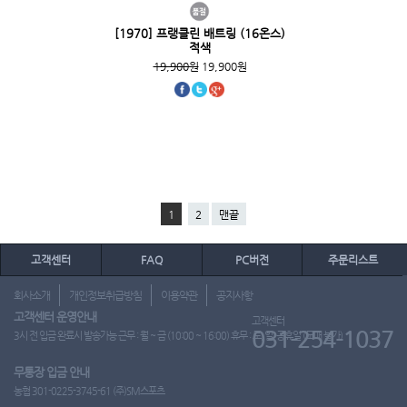
[1970] 프랭클린 배트링 (16온스)
적색
19,900원
19,900원
1
2
맨끝
고객센터
FAQ
PC버전
주문리스트
회사소개
개인정보취급방침
이용약관
공지사항
고객센터 운영안내
고객센터
031-254-1037
3시 전 입금 완료시 발송가능 근무 : 월 ~ 금 (10:00 ~ 16:00) 휴무 : 토, 일, 공휴일 (도매 불가)
무통장 입금 안내
농협 301-0225-3745-61 (주)SM스포츠