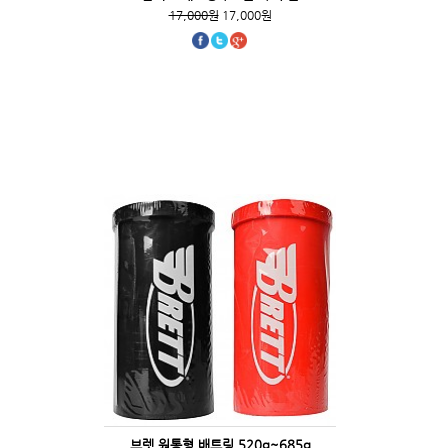
17,000원
17,000원
브렛 원통형 배트링 520g~685g