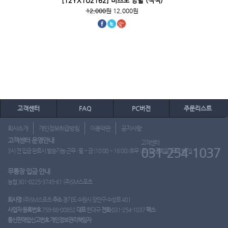
[12YX1U2162] 미즈노 양말 (적색)
12,000원
12,000원
고객센터
FAQ
PC버전
주문리스트
회사소개
개인정보취급방침
이용약관
공지사항
고객센터 운영안내
고객센터
031-254-1037
3시 전 입금 완료시 발송가능 근무 : 월 ~ 금 (10:00 ~ 16:00) 휴무 : 토, 일, 공휴일 (도매 불가)
무통장 입금 안내
농협 301-0225-3745-61 (주)SM스포츠
회사명
(주)SM스포츠
주소
경기도 수원시 장안구 수성로 401
사업자 등록번호
759-88-00852
대표
한대규
전화
031-254-1037
팩스
통신판매업신고번호
개인정보관리책임자