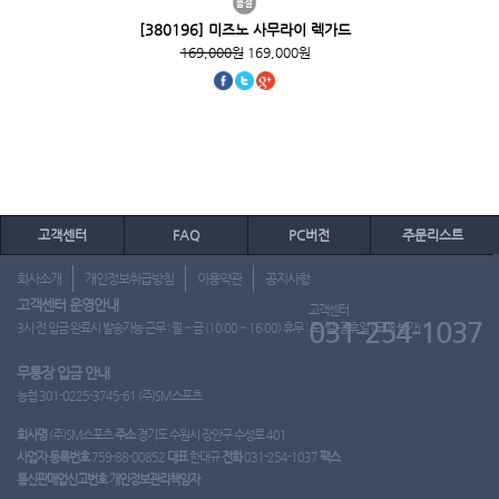
[380196] 미즈노 사무라이 렉가드
169,000원
169,000원
고객센터
FAQ
PC버전
주문리스트
회사소개
개인정보취급방침
이용약관
공지사항
고객센터 운영안내
고객센터
031-254-1037
3시 전 입금 완료시 발송가능 근무 : 월 ~ 금 (10:00 ~ 16:00) 휴무 : 토, 일, 공휴일 (도매 불가)
무통장 입금 안내
농협 301-0225-3745-61 (주)SM스포츠
회사명
(주)SM스포츠
주소
경기도 수원시 장안구 수성로 401
사업자 등록번호
759-88-00852
대표
한대규
전화
031-254-1037
팩스
통신판매업신고번호
개인정보관리책임자