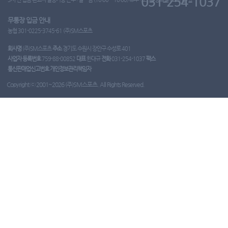
031-254-1037
무통장 입금 안내
농협 301-0225-3745-61 (주)SM스포츠
회사명
(주)SM스포츠
주소
경기도 수원시 장안구 수성로 401
사업자 등록번호
759-88-00852
대표
한대규
전화
031-254-1037
팩스
통신판매업신고번호
개인정보관리책임자
Copyright ⓒ 2001~2026 (주)SM스포츠. All Rights Reserved.