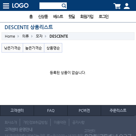
홈
신상품
베스트
핫딜
회원가입
로그인
DESCENTE 상품리스트
Home
의류
모자
DESCENTE
낮은가격순
높은가격순
상품명순
등록된 상품이 없습니다.
고객센터
FAQ
PC버전
주문리스트
회사소개
개인정보취급방침
이용약관
공지사항
고객센터 운영안내
고객센터
3시 전 입금 완료시 발송가능 근무 : 월 ~ 금 (10:00 ~ 16:00) 휴무 : 토, 일, 공휴일 (도매 불가)