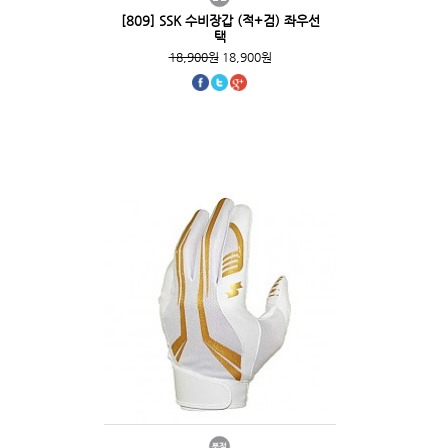
[809] SSK 수비장갑 (적+검) 좌우선
택
18,900원
18,900원