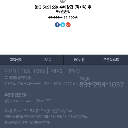
[BG-509] SSK 수비장갑 (적+백) 우
투/왼손착
17,500원
17,500원
고객센터
FAQ
PC버전
주문리스트
회사소개
개인정보취급방침
이용약관
공지사항
고객센터 운영안내
고객센터
031-254-1037
3시 전 입금 완료시 발송가능 근무 : 월 ~ 금 (10:00 ~ 16:00) 휴무 : 토, 일, 공휴일 (도매 불가)
무통장 입금 안내
농협 301-0225-3745-61 (주)SM스포츠
회사명
(주)SM스포츠
주소
경기도 수원시 장안구 수성로 401
사업자 등록번호
759-88-00852
대표
한대규
전화
031-254-1037
팩스
통신판매업신고번호
개인정보관리책임자