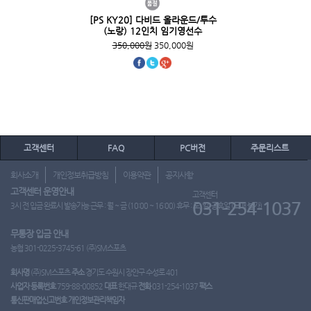
[PS KY20] 다비드 올라운드/투수
(노랑) 12인치 임기영선수
350,000원
350,000원
고객센터
FAQ
PC버전
주문리스트
회사소개
개인정보취급방침
이용약관
공지사항
고객센터 운영안내
고객센터
031-254-1037
3시 전 입금 완료시 발송가능 근무 : 월 ~ 금 (10:00 ~ 16:00) 휴무 : 토, 일, 공휴일 (도매 불가)
무통장 입금 안내
농협 301-0225-3745-61 (주)SM스포츠
회사명
(주)SM스포츠
주소
경기도 수원시 장안구 수성로 401
사업자 등록번호
759-88-00852
대표
한대규
전화
031-254-1037
팩스
통신판매업신고번호
개인정보관리책임자