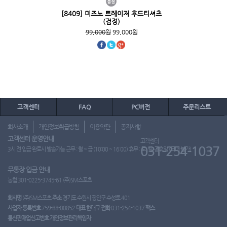
[8409] 미즈노 트레이저 후드티셔츠
(검정)
99,000원
99,000원
고객센터
FAQ
PC버전
주문리스트
회사소개
개인정보취급방침
이용약관
공지사항
고객센터 운영안내
고객센터
031-254-1037
3시 전 입금 완료시 발송가능 근무 : 월 ~ 금 (10:00 ~ 16:00) 휴무 : 토, 일, 공휴일 (도매 불가)
무통장 입금 안내
농협 301-0225-3745-61 (주)SM스포츠
회사명
(주)SM스포츠
주소
경기도 수원시 장안구 수성로 401
사업자 등록번호
759-88-00852
대표
한대규
전화
031-254-1037
팩스
통신판매업신고번호
개인정보관리책임자