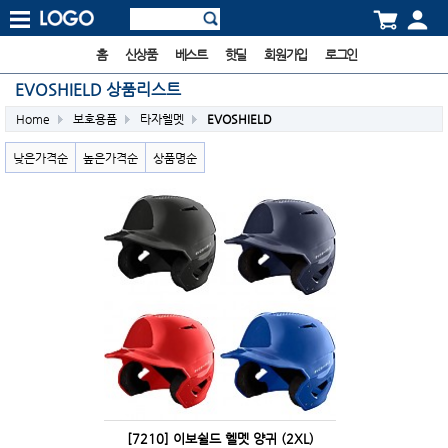
홈
신상품
베스트
핫딜
회원가입
로그인
EVOSHIELD 상품리스트
Home
보호용품
타자헬멧
EVOSHIELD
낮은가격순
높은가격순
상품명순
[7210] 이보쉴드 헬멧 양귀 (2XL)