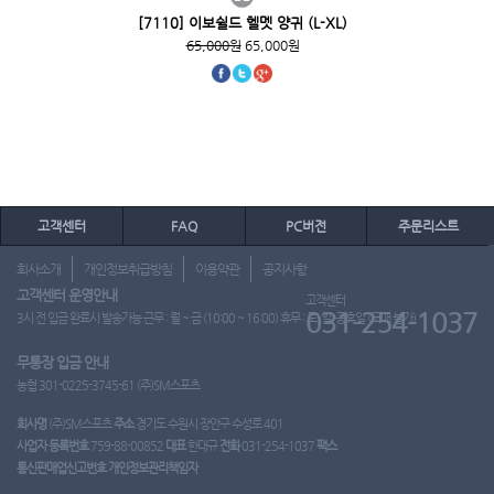
[7110] 이보쉴드 헬멧 양귀 (L-XL)
65,000원
65,000원
고객센터
FAQ
PC버전
주문리스트
회사소개
개인정보취급방침
이용약관
공지사항
고객센터 운영안내
고객센터
031-254-1037
3시 전 입금 완료시 발송가능 근무 : 월 ~ 금 (10:00 ~ 16:00) 휴무 : 토, 일, 공휴일 (도매 불가)
무통장 입금 안내
농협 301-0225-3745-61 (주)SM스포츠
회사명
(주)SM스포츠
주소
경기도 수원시 장안구 수성로 401
사업자 등록번호
759-88-00852
대표
한대규
전화
031-254-1037
팩스
통신판매업신고번호
개인정보관리책임자