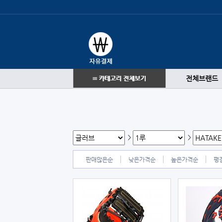
전체브랜드
>
>
판매많은순
낮은가격순
높은가격순
평