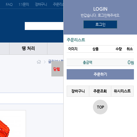
FAQ
1:1문의
장바구니
주문리스트
위시리스트
LOGIN
반갑습니다. 로그인해주세요.
로그인
주문리스트
땡 처리
이미지
상품
수량
취소
글러브
1루
HATAKEYAMA
0
총금액
원
닫힘
주문하기
장바구니
주문조회
위시리스트
TOP