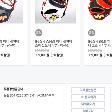
W3] 하타케야마
[FSG-TWN3] 하타케야마
[FSG-TBR3]
루 (남+백)
스페셜오더 1루 (백+남)
페셜오더 1루 (검
309,000원
309,000원
(0%할인)
309,000원 (0%할인)
309,000원 (0%
무통장입금안내
자주묻는질문
농협 301-0225-3745-61 (주)SM스포츠
1:1문의하기
마이페이지
장바구니