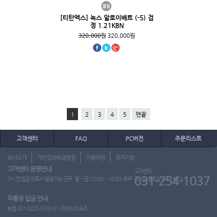
[티탄엑스] 녹스 알로이배트 (-5) 검
정 1.21KBN
320,000원
320,000원
1
2
3
4
5
맨끝
고객센터
FAQ
PC버전
주문리스트
회사소개
개인정보취급방침
이용약관
공지사항
고객센터 운영안내
고객센터
031-254-1037
3시 전 입금 완료시 발송가능 근무 : 월 ~ 금 (10:00 ~ 16:00) 휴무 : 토, 일, 공휴일 (도매 불가)
무통장 입금 안내
농협 301-0225-3745-61 (주)SM스포츠