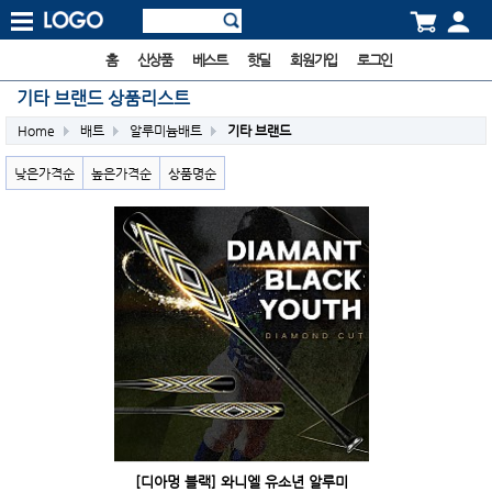
홈
신상품
베스트
핫딜
회원가입
로그인
기타 브랜드 상품리스트
Home
배트
알루미늄배트
기타 브랜드
낮은가격순
높은가격순
상품명순
[디아멍 블랙] 와니엘 유소년 알루미