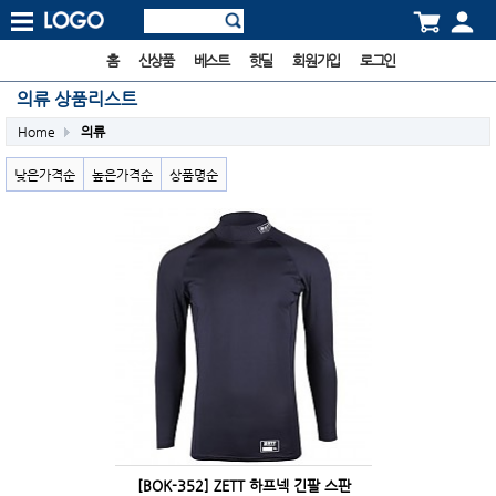
홈
신상품
베스트
핫딜
회원가입
로그인
의류 상품리스트
Home
의류
낮은가격순
높은가격순
상품명순
[BOK-352] ZETT 하프넥 긴팔 스판