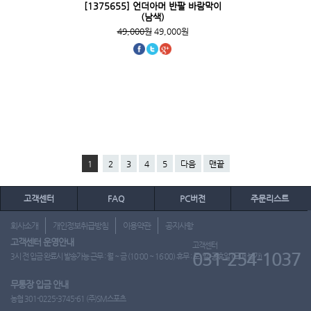
[1375655] 언더아머 반팔 바람막이
(남색)
49,000원
49,000원
1
2
3
4
5
다음
맨끝
고객센터
FAQ
PC버전
주문리스트
회사소개
개인정보취급방침
이용약관
공지사항
고객센터 운영안내
고객센터
031-254-1037
3시 전 입금 완료시 발송가능 근무 : 월 ~ 금 (10:00 ~ 16:00) 휴무 : 토, 일, 공휴일 (도매 불가)
무통장 입금 안내
농협 301-0225-3745-61 (주)SM스포츠