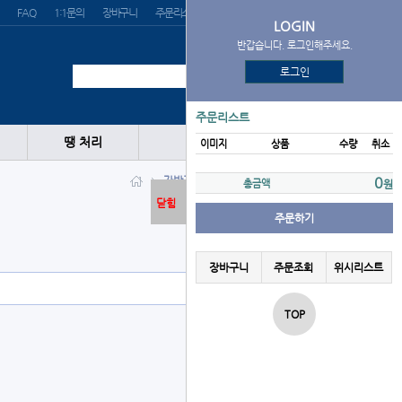
FAQ
1:1문의
장바구니
주문리스트
위시리스트
LOGIN
반갑습니다. 로그인해주세요.
로그인
주문리스트
땡 처리
이미지
상품
수량
취소
가방
개인가방
Franklin
0
총금액
원
닫힘
주문하기
장바구니
주문조회
위시리스트
TOP