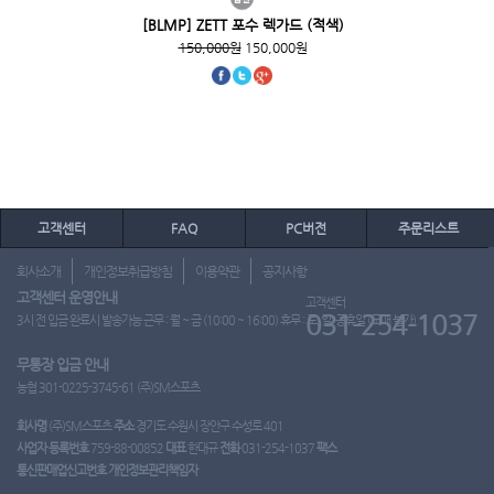
[BLMP] ZETT 포수 렉가드 (적색)
150,000원
150,000원
고객센터
FAQ
PC버전
주문리스트
회사소개
개인정보취급방침
이용약관
공지사항
고객센터 운영안내
고객센터
031-254-1037
3시 전 입금 완료시 발송가능 근무 : 월 ~ 금 (10:00 ~ 16:00) 휴무 : 토, 일, 공휴일 (도매 불가)
무통장 입금 안내
농협 301-0225-3745-61 (주)SM스포츠
회사명
(주)SM스포츠
주소
경기도 수원시 장안구 수성로 401
사업자 등록번호
759-88-00852
대표
한대규
전화
031-254-1037
팩스
통신판매업신고번호
개인정보관리책임자