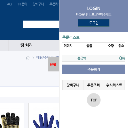
FAQ
1:1문의
장바구니
주문리스트
위시리스트
LOGIN
반갑습니다. 로그인해주세요.
로그인
주문리스트
땡 처리
이미지
상품
수량
취소
배팅/수비장갑
보온장갑
MIZUNO
0
총금액
원
닫힘
주문하기
장바구니
주문조회
위시리스트
TOP