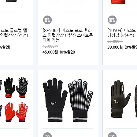
 미즈노 글로벌 엘
[8E5062] 미즈노 프로 후리
[10509] 미즈
양털장갑 (검정)
스 양털장갑 (적색) 스마트폰
닝장갑 (검+적)
터치 가능
39,000원
45,000원
0%할인)
39,000원 (0%할
45,000원 (0%할인)