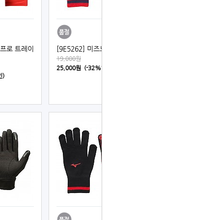
노 프로 트레이
[9E5262] 미즈노 니트장갑
19,000원
25,000원 (-32%할인)
인)