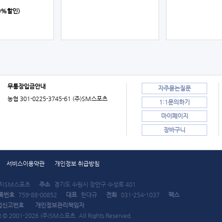
(0%할인)
무통장입금안내
자주묻는질문
농협 301-0225-3745-61 (주)SM스포츠
1:1문의하기
마이페이지
장바구니
서비스이용약관
개인정보 취급방침
주)SM스포츠
주소
경기도 수원시 장안구 수성로 401
록번호
759-88-00852
대표
한대규
전화
031-254-1037
팩스
업신고번호
개인정보관리책임자
t © 2001-2026 (주)SM스포츠. All Rights Reserved.