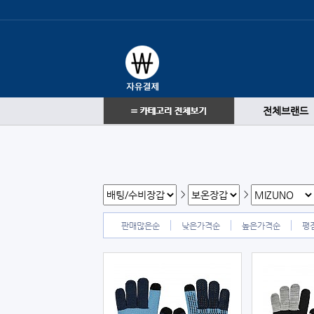
전체브랜드
>
>
판매많은순
낮은가격순
높은가격순
평