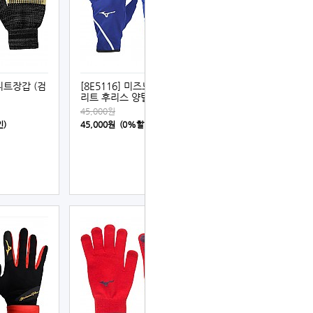
 니트장갑 (검
[8E5116] 미즈노 글로벌 엘
리트 후리스 양털장갑 (청색)
45,000원
인)
45,000원 (0%할인)