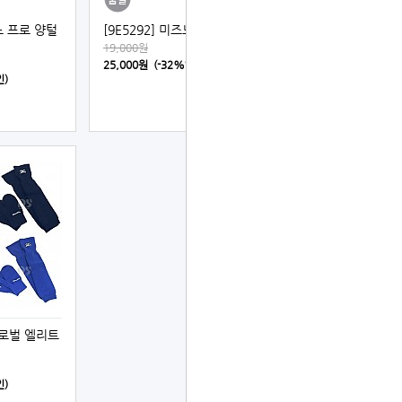
즈노 프로 양털
[9E5292] 미즈노 니트장갑
19,000원
25,000원 (-32%할인)
인)
글로벌 엘리트
인)