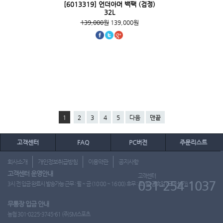
[6013319] 언더아머 백팩 (검정)
32L
139,000원
139,000원
1
2
3
4
5
다음
맨끝
고객센터
FAQ
PC버전
주문리스트
회사소개
개인정보취급방침
이용약관
공지사항
고객센터 운영안내
고객센터
031-254-1037
3시 전 입금 완료시 발송가능 근무 : 월 ~ 금 (10:00 ~ 16:00) 휴무 : 토, 일, 공휴일 (도매 불가)
무통장 입금 안내
농협 301-0225-3745-61 (주)SM스포츠