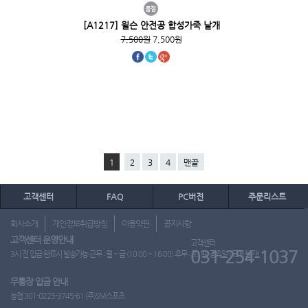
[A1217] 윌슨 안전공 합성가죽 낱개
7,500원
7,500원
1
2
3
4
맨끝
고객센터
FAQ
PC버전
주문리스트
회사소개
개인정보취급방침
이용약관
공지사항
고객센터 운영안내
고객센터
031-254-1037
3시 전 입금 완료시 발송가능 근무 : 월 ~ 금 (10:00 ~ 16:00) 휴무 : 토, 일, 공휴일 (도매 불가)
무통장 입금 안내
농협 301-0225-3745-61 (주)SM스포츠