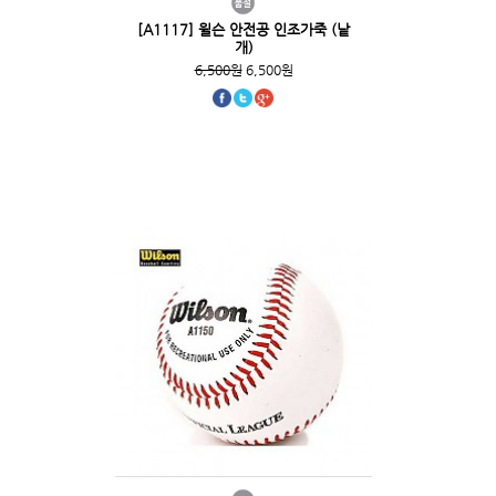
[A1117] 윌슨 안전공 인조가죽 (낱
개)
6,500원
6,500원