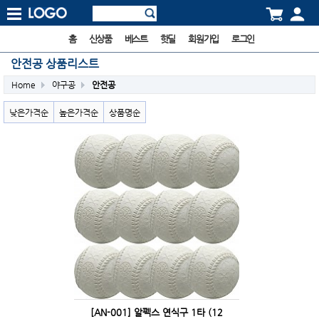
홈
신상품
베스트
핫딜
회원가입
로그인
안전공 상품리스트
Home
야구공
안전공
낮은가격순
높은가격순
상품명순
[AN-001] 알펙스 연식구 1타 (12