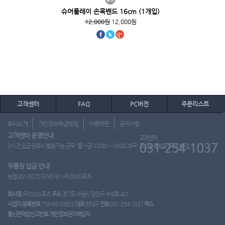
슈어플레이 손목밴드 16cm (1개입)
12,000원
12,000원
고객센터
FAQ
PC버전
주문리스트
회사소개
개인정보취급방침
이용약관
공지사항
고객센터 운영안내
고객센터
031-254-1037
3시 전 입금 완료시 발송가능 근무 : 월 ~ 금 (10:00 ~ 16:00) 휴무 : 토, 일, 공휴일 (도매 불가)
무통장 입금 안내
농협 301-0225-3745-61 (주)SM스포츠
회사명
(주)SM스포츠
주소
경기도 수원시 장안구 수성로 401
사업자 등록번호
759-88-00852
대표
한대규
전화
031-254-1037
팩스
통신판매업신고번호
개인정보관리책임자