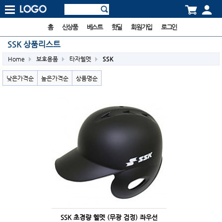
홈
신상품
베스트
핫딜
회원가입
로그인
SSK 상품리스트
Home
보호용품
타자헬멧
SSK
낮은가격순
높은가격순
상품명순
SSK 초경량 헬멧 (무광 검정) 좌우선