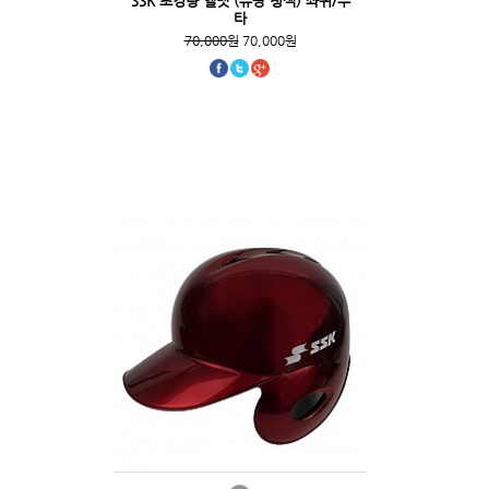
SSK 초경량 헬멧 (유광 청색) 좌귀/우
타
70,000원
70,000원