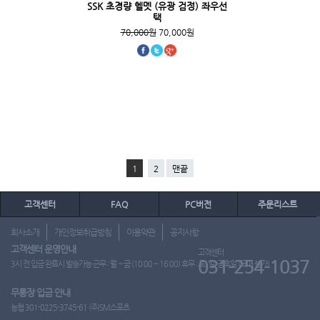
SSK 초경량 헬멧 (유광 검정) 좌우선
택
70,000원
70,000원
1
2
맨끝
고객센터
FAQ
PC버전
주문리스트
회사소개
개인정보취급방침
이용약관
공지사항
고객센터 운영안내
고객센터
031-254-1037
3시 전 입금 완료시 발송가능 근무 : 월 ~ 금 (10:00 ~ 16:00) 휴무 : 토, 일, 공휴일 (도매 불가)
무통장 입금 안내
농협 301-0225-3745-61 (주)SM스포츠