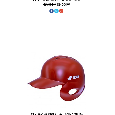
89,000원
89,000원
SSK 초경량 헬멧 (무광 적색) 우귀/좌