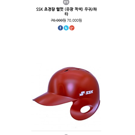
SSK 초경량 헬멧 (유광 적색) 우귀/좌
타
70,000원
70,000원