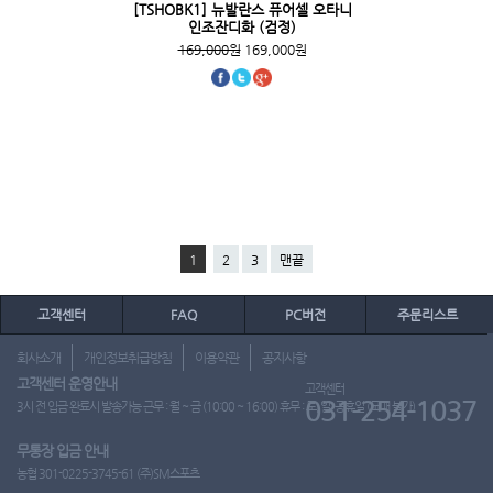
[TSHOBK1] 뉴발란스 퓨어셀 오타니
인조잔디화 (검정)
169,000원
169,000원
1
2
3
맨끝
고객센터
FAQ
PC버전
주문리스트
회사소개
개인정보취급방침
이용약관
공지사항
고객센터 운영안내
고객센터
031-254-1037
3시 전 입금 완료시 발송가능 근무 : 월 ~ 금 (10:00 ~ 16:00) 휴무 : 토, 일, 공휴일 (도매 불가)
무통장 입금 안내
농협 301-0225-3745-61 (주)SM스포츠