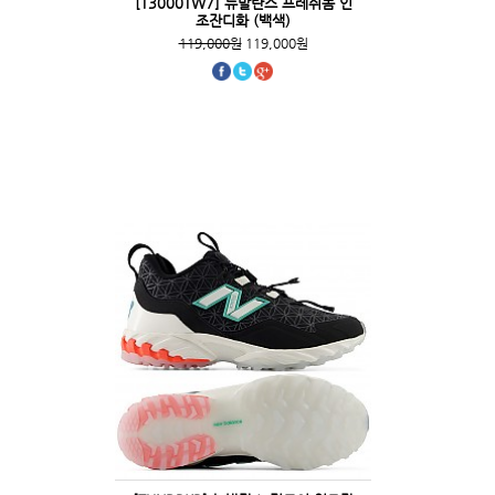
[T3000TW7] 뉴발란스 프레쉬폼 인
조잔디화 (백색)
119,000원
119,000원