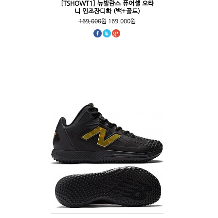
[TSHOWT1] 뉴발란스 퓨어셀 오타
니 인조잔디화 (백+골드)
169,000원
169,000원