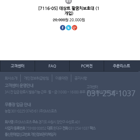
[7116-05] 데상트 팔꿈치보호대 (1
개입)
20,000원
20,000원
고객센터
FAQ
PC버전
주문리스트
회사소개
개인정보취급방침
이용약관
공지사항
고객센터 운영안내
고객센터
031-254-1037
3시 전 입금 완료시 발송가능 근무 : 월 ~ 금 (10:00 ~ 16:00) 휴무 : 토, 일, 공휴일 (도매 불가)
무통장 입금 안내
농협 301-0225-3745-61 (주)SM스포츠
회사명
(주)SM스포츠
주소
경기도 수원시 장안구 수성로 401
사업자 등록번호
759-88-00852
대표
한대규
전화
031-254-1037
팩스
통신판매업신고번호
개인정보관리책임자