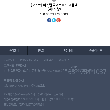
[고스트] 이스턴 하이브리드 더플백
(백+노랑)
170,000원
170,000원
고객센터
FAQ
PC버전
주문리스트
회사소개
개인정보취급방침
이용약관
공지사항
고객센터 운영안내
고객센터
031-254-1037
3시 전 입금 완료시 발송가능 근무 : 월 ~ 금 (10:00 ~ 16:00) 휴무 : 토, 일, 공휴일 (도매 불가)
무통장 입금 안내
농협 301-0225-3745-61 (주)SM스포츠
회사명
(주)SM스포츠
주소
경기도 수원시 장안구 수성로 401
사업자 등록번호
759-88-00852
대표
한대규
전화
031-254-1037
팩스
통신판매업신고번호
개인정보관리책임자