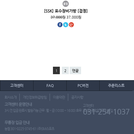
[SSK] 포수장비가방 [검정]
37,000원
37,000원
1
2
맨끝
고객센터
FAQ
PC버전
주문리스트
회사소개
개인정보취급방침
이용약관
공지사항
고객센터 운영안내
고객센터
031-254-1037
3시 전 입금 완료시 발송가능 근무 : 월 ~ 금 (10:00 ~ 16:00) 휴무 : 토, 일, 공휴일 (도매 불가)
무통장 입금 안내
농협 301-0225-3745-61 (주)SM스포츠