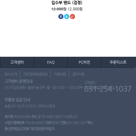
입수부 밴드 (검정)
12,000원
12,000원
고객센터
FAQ
PC버전
주문리스트
회사소개
개인정보취급방침
이용약관
공지사항
고객센터 운영안내
고객센터
031-254-1037
3시 전 입금 완료시 발송가능 근무 : 월 ~ 금 (10:00 ~ 16:00) 휴무 : 토, 일, 공휴일 (도매 불가)
무통장 입금 안내
농협 301-0225-3745-61 (주)SM스포츠
회사명
(주)SM스포츠
주소
경기도 수원시 장안구 수성로 401
사업자 등록번호
759-88-00852
대표
한대규
전화
031-254-1037
팩스
통신판매업신고번호
개인정보관리책임자