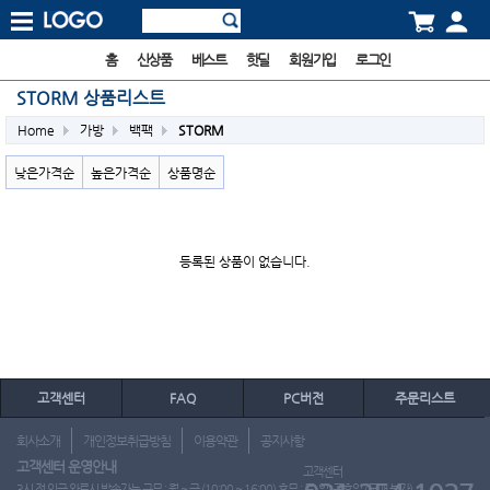
홈
신상품
베스트
핫딜
회원가입
로그인
STORM 상품리스트
Home
가방
백팩
STORM
낮은가격순
높은가격순
상품명순
등록된 상품이 없습니다.
고객센터
FAQ
PC버전
주문리스트
회사소개
개인정보취급방침
이용약관
공지사항
고객센터 운영안내
고객센터
3시 전 입금 완료시 발송가능 근무 : 월 ~ 금 (10:00 ~ 16:00) 휴무 : 토, 일, 공휴일 (도매 불가)