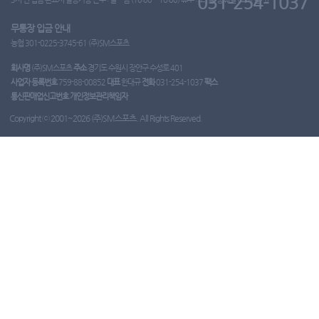
031-254-1037
무통장 입금 안내
농협 301-0225-3745-61 (주)SM스포츠
회사명
(주)SM스포츠
주소
경기도 수원시 장안구 수성로 401
사업자 등록번호
759-88-00852
대표
한대규
전화
031-254-1037
팩스
통신판매업신고번호
개인정보관리책임자
Copyright ⓒ 2001~2026 (주)SM스포츠. All Rights Reserved.