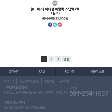
[KT 위즈] 이니셜 메탈릭 스냅백 (백
+실버)
35,000원
35,000원
1
2
3
맨끝
고객센터
FAQ
PC버전
주문리스트
회사소개
개인정보취급방침
이용약관
공지사항
고객센터 운영안내
고객센터
031-254-1037
3시 전 입금 완료시 발송가능 근무 : 월 ~ 금 (10:00 ~ 16:00) 휴무 : 토, 일, 공휴일 (도매 불가)
무통장 입금 안내
농협 301-0225-3745-61 (주)SM스포츠