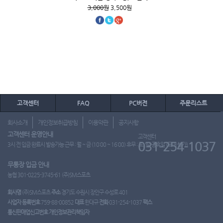
3,000원
3,500원
고객센터
FAQ
PC버전
주문리스트
회사소개
개인정보취급방침
이용약관
공지사항
고객센터 운영안내
고객센터
031-254-1037
3시 전 입금 완료시 발송가능 근무 : 월 ~ 금 (10:00 ~ 16:00) 휴무 : 토, 일, 공휴일 (도매 불가)
무통장 입금 안내
농협 301-0225-3745-61 (주)SM스포츠
회사명
(주)SM스포츠
주소
경기도 수원시 장안구 수성로 401
사업자 등록번호
759-88-00852
대표
한대규
전화
031-254-1037
팩스
통신판매업신고번호
개인정보관리책임자