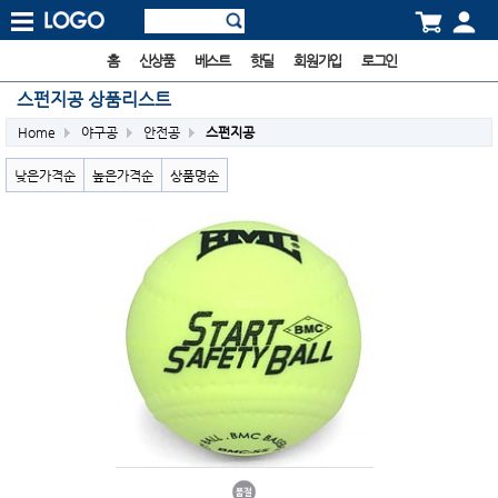
홈
신상품
베스트
핫딜
회원가입
로그인
스펀지공 상품리스트
Home
야구공
안전공
스펀지공
낮은가격순
높은가격순
상품명순