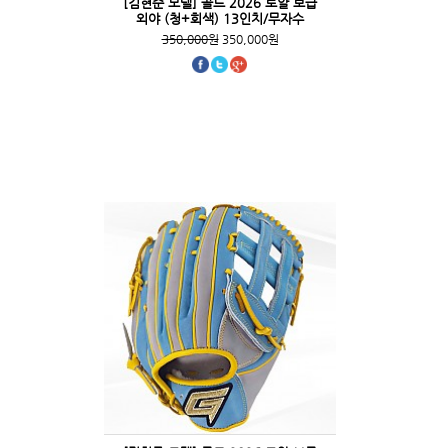
[김현준 모델] 골드 2026 로얄 보급
외야 (청+회색) 13인치/무자수
350,000원
350,000원