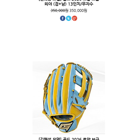
외야 (검+남) 13인치/무자수
350,000원
350,000원
[김혜성 모델] 골드 2026 로얄 보급