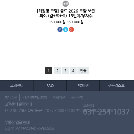
[최원영 모델] 골드 2026 로얄 보급
외야 (검+백+적) 13인치/무자수
350,000원
350,000원
1
2
3
4
맨끝
고객센터
FAQ
PC버전
주문리스트
회사소개
개인정보취급방침
이용약관
공지사항
고객센터 운영안내
고객센터
031-254-1037
3시 전 입금 완료시 발송가능 근무 : 월 ~ 금 (10:00 ~ 16:00) 휴무 : 토, 일, 공휴일 (도매 불가)
무통장 입금 안내
농협 301-0225-3745-61 (주)SM스포츠