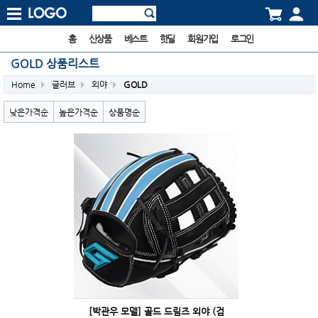
홈
신상품
베스트
핫딜
회원가입
로그인
GOLD 상품리스트
Home
글러브
외야
GOLD
낮은가격순
높은가격순
상품명순
[박관우 모델] 골드 드림즈 외야 (검