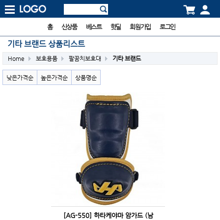
홈
신상품
베스트
핫딜
회원가입
로그인
기타 브랜드 상품리스트
Home
보호용품
팔꿈치보호대
기타 브랜드
낮은가격순
높은가격순
상품명순
[AG-550] 하타케야마 암가드 (남