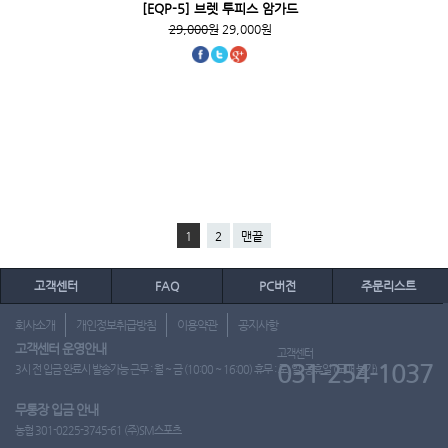
[EQP-5] 브렛 투피스 암가드
29,000원
29,000원
1
2
맨끝
고객센터
FAQ
PC버전
주문리스트
회사소개
개인정보취급방침
이용약관
공지사항
고객센터 운영안내
고객센터
031-254-1037
3시 전 입금 완료시 발송가능 근무 : 월 ~ 금 (10:00 ~ 16:00) 휴무 : 토, 일, 공휴일 (도매 불가)
무통장 입금 안내
농협 301-0225-3745-61 (주)SM스포츠