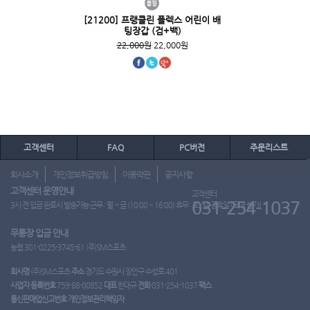
[21200] 프랭클린 플렉스 어린이 배
팅장갑 (검+백)
22,000원
22,000원
고객센터
FAQ
PC버전
주문리스트
회사소개
개인정보취급방침
이용약관
공지사항
고객센터 운영안내
고객센터
031-254-1037
3시 전 입금 완료시 발송가능 근무 : 월 ~ 금 (10:00 ~ 16:00) 휴무 : 토, 일, 공휴일 (도매 불가)
무통장 입금 안내
농협 301-0225-3745-61 (주)SM스포츠
회사명
(주)SM스포츠
주소
경기도 수원시 장안구 수성로 401
사업자 등록번호
759-88-00852
대표
한대규
전화
031-254-1037
팩스
통신판매업신고번호
개인정보관리책임자